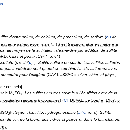
ux
.
ulfite
d
'
ammonium
,
de
calcium
,
de
potassium
,
de
sodium
(
ou
de
extrême
astringence
,
mais
(...)
il
est
transformable
en
matière
à
ion
au
moyen
de
la
sulfitation
,
c
'
est
-
à
-
dire
par
addition
de
sulfite
ARD
,
Cuirs
et
peaux
,
1947
,
p
.
64
).
osulfate
(
s
.
v
.
thi
(
o
)-).
Sulfite
sulfuré
de
soude
.
Les
sulfites
sulfurés
nt
pas
immédiatement
quand
on
combine
l
'
acide
sulfureux
avec
du
soufre
pour
l
'
oxigène
(
GAY
-
LUSSAC
ds
Ann
.
chim
.
et
phys
.
,
t
.
de
ces
sels
]
rale
M
SO
.
Les
sulfites
neutres
soumis
à
l
'
ébullition
avec
de
la
2
3
thiosulfates
(
anciens
hyposulfites
)
(
Cl
.
DUVAL
,
Le
Soufre
,
1967
,
p
.
MSO
H
.
Synon
.
bisulfite
,
hydrogénosulfite
(
infra
rem
.).
Sulfite
3
tion
du
vin
,
de
la
bière
,
des
cidres
et
poirés
et
dans
le
blanchiment
78
).