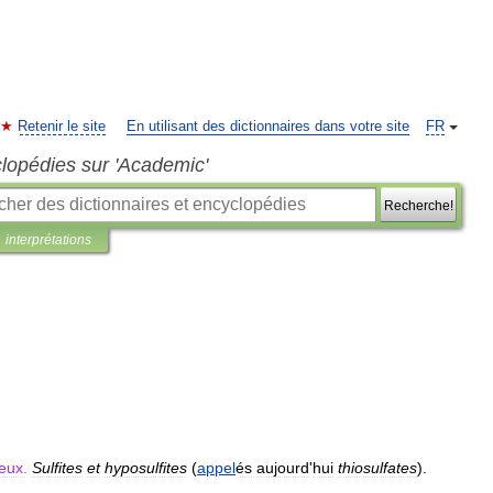
Retenir le site
En utilisant des dictionnaires dans votre site
FR
clopédies sur 'Academic'
Recherche!
interprétations
reux
.
Sulfites
et
hyposulfites
(
appel
és
aujourd
'
hui
thiosulfates
).