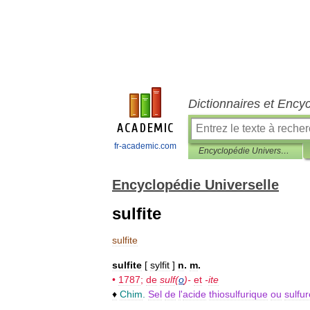
Dictionnaires et Ency
fr-academic.com
Encyclopédie Universelle
Encyclopédie Universelle
sulfite
sulfite
sulfite
[
sylfit
]
n
.
m
.
•
1787
;
de
sulf
(
o
)-
et
-
ite
♦
Chim
.
Sel
de
l
'
acide
thiosulfurique
ou
sulfu