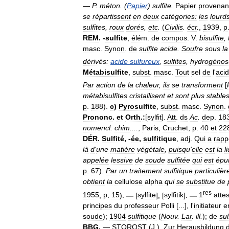
—
P
.
méton
.
(
Papier
)
sulfite
.
Papier
provenan
se
répartissent
en
deux
catégories:
les
lourd
sulfites
,
roux
dorés
,
etc
.
(
Civilis
.
écr
.
,
1939
,
p
REM
.
-
sulfite
,
élém
.
de
compos
.
V
.
bisulfite
,
masc
.
Synon
.
de
sulfite
acide
.
Soufre
sous
la
dérivés:
acide
sulfureux
,
sulfites
,
hydrogénosu
Métabisulfite
,
subst
.
masc
.
Tout
sel
de
l
'
aci
Par
action
de
la
chaleur
,
ils
se
transforment
[
métabisulfites
cristallisent
et
sont
plus
stable
p
.
188
).
c
)
Pyrosulfite
,
subst
.
masc
.
Synon
.
Prononc
.
et
Orth
.
:
[
sylfit
].
Att
.
ds
Ac
.
dep
.
18
nomencl
.
chim
....
,
Paris
,
Cruchet
,
p
.
40
et
22
DÉR
.
Sulfité
, -
ée
,
sulfitique
,
adj
.
Qui
a
rapp
là
d
'
une
matière
végétale
,
puisqu
'
elle
est
la
l
appelée
lessive
de
soude
sulfitée
qui
est
épu
p
.
67
).
Par
un
traitement
sulfitique
particuliè
obtient
la
cellulose
alpha
qui
se
substitue
de
res
1955
,
p
.
15
).
—
[
sylfite
], [
sylfitik
].
—
1
attes
principes
du
professeur
Polli
[...],
l
'
initiateur
e
soude
);
1904
sulfitique
(
Nouv
.
Lar
.
ill
.
);
de
sul
BBG
.
—
STOROST
(
J
.).
Zur
Herausbildung