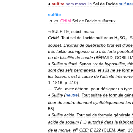
●
sulfite
nom
masculin
Sel
de
l
'
acide
sulfure
sulfite
n
.
m
.
CHIM
Sel
de
l
'
acide
sulfureux
.
⇒
SULFITE
,
subst
.
masc
.
CHIM
.
Tout
sel
de
l
'
acide
sulfureux
H
SO
.
S
2
3
soude
).
L
'
extrait
de
québracho
brut
est
d
'
une
très
faible
astringence
et
à
très
forte
pénétrat
ou
de
bisulfite
de
soude
(
BÉRARD
,
GOBILLI
♦
Sulfite
sulfuré
.
Synon
.
vx
de
hyposulfite
,
thi
sont
des
sels
permanens
,
et
s
'
ils
ne
se
forme
les
bases
,
c
'
est
à
cause
de
l
'
affinité
très
-
forte
1
,
1816
,
p
.
410
).
— [
Gén
.
avec
déterm
.
pour
désigner
un
type
♦
Sulfite
(
neutre
)
.
Tout
sulfite
de
formule
géné
fleur
de
soufre
donnent
synthétiquement
les
55
).
♦
Sulfite
acide
.
Tout
sel
de
formule
générale
acide
de
sodium
(...)
autorisé
dans
la
fabrica
o
de
la
morue
.
N
CEE:
E
222
(
CLÉM
.
Alim
.
19