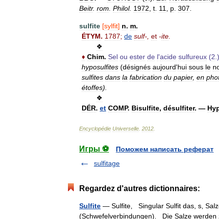
Beitr
.
rom
.
Philol
.
1972
,
t
.
11
,
p
.
307
.
sulfite
[
sylfit
]
n
.
m
.
ÉTYM
.
1787
;
de
sulf
-,
et
-
ite
.
❖
♦
Chim
.
Sel
ou
ester
de
l
'
acide
sulfureux
(
2
.
hyposulfites
(
désignés
aujourd
'
hui
sous
le
n
sulfites
dans
la
fabrication
du
papier
,
en
pho
étoffes
).
❖
DÉR
.
et
COMP
.
Bisulfite
,
désulfiter
. —
Hyp
Encyclopédie
Universelle
.
2012
.
Игры ⚽
Поможем написать реферат
sulfitage
Regardez d'autres dictionnaires:
Sulfite
— Sulfite, Singular Sulfit das, s, Sa
(Schwefelverbindungen). Die Salze werden z