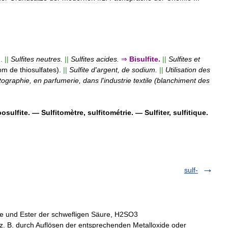
).
||
Sulfites
neutres
.
||
Sulfites
acides
.
⇒
Bisulfite
.
||
Sulfites
et
om
de
thiosulfates
).
||
Sulfite
d
'
argent
,
de
sodium
.
||
Utilisation
des
tographie
,
en
parfumerie
,
dans
l
'
industrie
textile
(
blanchiment
des
osulfite
. —
Sulfitomètre
,
sulfitométrie
. —
Sulfiter
,
sulfitique
.
sulf-
lze und Ester der schwefligen Säure, H2SO3
. B. durch Auflösen der entsprechenden Metalloxide oder