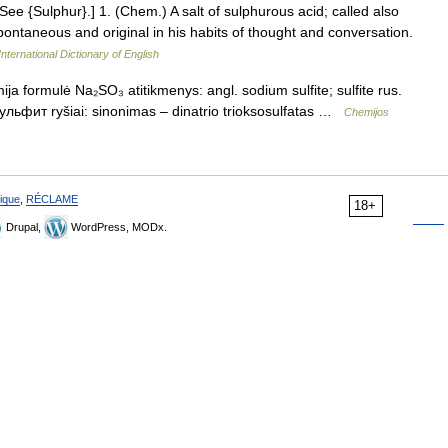
. See {Sulphur}.] 1. (Chem.) A salt of sulphurous acid; called also
spontaneous and original in his habits of thought and conversation.
nternational Dictionary of English
mija formulė Na₂SO₃ atitikmenys: angl. sodium sulfite; sulfite rus.
ьфит ryšiai: sinonimas – dinatrio trioksosulfatas …
Chemijos
ique
,
RÉCLAME
18+
Drupal,
WordPress, MODx.