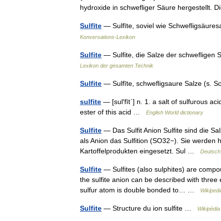
hydroxide in schwefliger Säure hergestellt.
Sulfīte
— Sulfīte, soviel wie Schwefligsäures
Konversations-Lexikon
Sulfite
— Sulfite, die Salze der schwefligen S
Lexikon der gesamten Technik
Sulfite
— Sulfīte, schwefligsaure Salze (s. S
sulfite
— [sul′fīt΄] n. 1. a salt of sulfurous 
ester of this acid …
English World dictionary
Sulfite
— Das Sulfit Anion Sulfite sind die S
als Anion das Sulfition (SO32−). Sie werden 
Kartoffelprodukten eingesetzt. Sul …
Deutsch
Sulfite
— Sulfites (also sulphites) are compou
the sulfite anion can be described with three
sulfur atom is double bonded to… …
Wikipedi
Sulfite
— Structure du ion sulfite …
Wikipédia