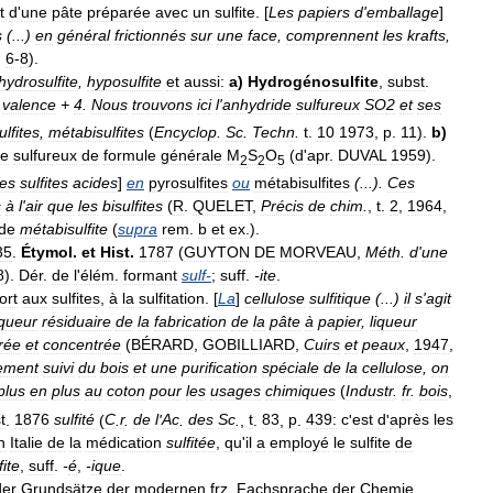
t
d
'
une
pâte
préparée
avec
un
sulfite
. [
Les
papiers
d
'
emballage
]
s
(...)
en
général
frictionnés
sur
une
face
,
comprennent
les
krafts
,
.
6
-
8
).
hydrosulfite
,
hyposulfite
et
aussi:
a
)
Hydrogénosulfite
,
subst
.
valence
+
4
.
Nous
trouvons
ici
l
'
anhydride
sulfureux
SO
2
et
ses
lfites
,
métabisulfites
(
Encyclop
.
Sc
.
Techn
.
t
.
10
1973
,
p
.
11
).
b
)
de
sulfureux
de
formule
générale
M
S
O
(
d
'
apr
.
DUVAL
1959
).
2
2
5
les
sulfites
acides
]
en
pyrosulfites
ou
métabisulfites
(...).
Ces
s
à
l
'
air
que
les
bisulfites
(
R
.
QUELET
,
Précis
de
chim
.
,
t
.
2
,
1964
,
de
métabisulfite
(
supra
rem
.
b
et
ex
.).
35
.
Étymol
.
et
Hist
.
1787
(
GUYTON
DE
MORVEAU
,
Méth
.
d
'
une
8
).
Dér
.
de
l
'
élém
.
formant
sulf
-
;
suff
.
-
ite
.
ort
aux
sulfites
,
à
la
sulfitation
. [
La
]
cellulose
sulfitique
(...)
il
s
'
agit
iqueur
résiduaire
de
la
fabrication
de
la
pâte
à
papier
,
liqueur
rée
et
concentrée
(
BÉRARD
,
GOBILLIARD
,
Cuirs
et
peaux
,
1947
,
rement
suivi
du
bois
et
une
purification
spéciale
de
la
cellulose
,
on
plus
en
plus
au
coton
pour
les
usages
chimiques
(
Industr
.
fr
.
bois
,
t
.
1876
sulfité
(
C
.
r
.
de
l
'
Ac
.
des
Sc
.
,
t
.
83
,
p
.
439:
c
'
est
d
'
après
les
n
Italie
de
la
médication
sulfitée
,
qu
'
il
a
employé
le
sulfite
de
fite
,
suff
.
-
é
,
-
ique
.
der
Grundsätze
der
modernen
frz
.
Fachsprache
der
Chemie
...