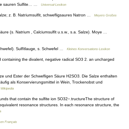
 Die sauren Sulfite… …
Universal-Lexikon
alze; z. B. Natriumsulfit, schwefligsaures Natron …
Meyers Großes
äure (s. Natrium , Calciumsulfit u.s.w., s.a. Salze). Moye …
chwefel). Sulfītlauge, s. Schwefel …
Kleines Konversations-Lexikon
acid containing the divalent, negative radical SO3 2. an uncharged
alze und Ester der Schwefligen Säure H2SO3. Die Salze enthalten
häufig als Konservierungsmittel in Wein, Trockenobst und
 Wikipedia
nds that contain the sulfite ion SO32−.tructureThe structure of
 equivalent resonance structures. In each resonance structure, the
a
 en Français