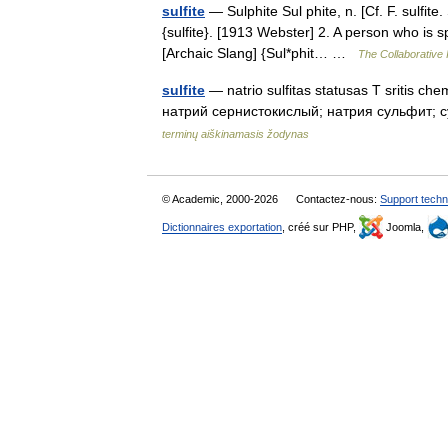
sulfite
— Sulphite Sul phite, n. [Cf. F. sulfite
{sulfite}. [1913 Webster] 2. A person who is 
[Archaic Slang] {Sul*phit… …
The Collaborative I
sulfite
— natrio sulfitas statusas T sritis che
натрий сернистокислый; натрия сульфит; сул
terminų aiškinamasis žodynas
© Academic, 2000-2026
Contactez-nous:
Support techn
Dictionnaires exportation
, créé sur PHP,
Joomla,